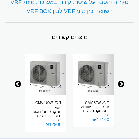
סקירה והסבר על שיטות קירור במערכות מיזוג VRF
השוואה בין מיני VRF לבין VRF BOX
מוצרים קשורים
GMV-
GMV-80WL/C-T
GMV-100WL/C-T חד
0WL/C-X
תפוקת קירור:ׁ41300
תפוקת קירור:ׁ27300
פאזי
BTU מקדם יעילות :
BTU
תפוקת קירור:ׁ34200
₪
13200
3.8
BTU מקדם יעילות :
₪
12100
3.8
₪
12900