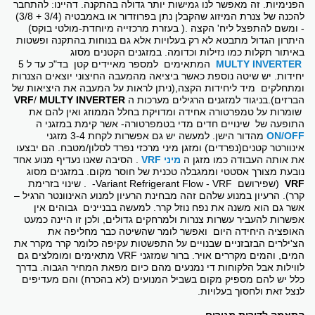
הפנימיות. זה מאפשר לנו גמישות יותר גדולה בהתקנה. דהיינו: להתחבר
להכנה של צנרת המיזוג שהקבלן נתן בפרוזדור או באמבטיה (3/4 + 3/8)
- ומשם להתפצל ליח' הקצה .( בעזרת מרכזייה מיוחדת-מולטי בוקס)
היתרון הגדול מתבטא לא רק בעלויות אלא גם בנוחות בהתקנה ופשטות
באיתור תקלות כמו נזילות וכדומה. במזגנים הקטנים מסוג
INVERTER
MULTY
המתאימים למספר מאיידים קטן בד"כ עד ל 5
יחידות. יש שיטה נוספת כאשר ביציאה מהמעבה החיצוני יוצאים הצנרות
ומתחלקים מיד ליחידות הקצה,(ניתן לראות על המעבה את היציאות של
הברזים).בניגוד למזגנים הרגילים מערכות ה
INVERTER
MULTY
/
VRF
שומרות על טמפרטורה אחידה ומדויקת בחלל הממוזג ואין להם את
התופעה של שינויים חדים מדי בטמפרטורה- אשר קימת במזגני ה
ON/OFF
מהדור הישן. למעשה יש גם אפשרות לקחת 3-4 מזגני
אינוורטר קטנים(נפרדים) ומזגן מיני מרכזי נפרד לסלון/מטבח. הם יבצעו
את אותה העבודה כמו מזגן ה
מיני
VRF
. הסיבה שאנו נעדיף מנוע אחד
נובעת מצורך אסטטי וממגבלה טכנית של חוסר מקום. במזגנים מסוג
VRF
(שפירושם Variant Refrigerant Flow - VRF- . שינוי בזרימת
קרר). הרעיון במנוע שלהם זהה מבחינת הרעיון למנוע האינוונטר הרגיל –
אשר גם הוא משנה את נפח נוזל קרר. למעשה בבניינים גבוהים אין
אפשרות להעביר עשרות צנרות ולמרחקים גדולים, ולכן זו היינה כמעט
האופציה היחידה היום ואפשר לומר שהשיטה כבר מחליפה את
הצ'ילרים הבזבזניים שבנויים על התפשטות עקיפה כלומר קרר מקרר את
המים, והמים מקררים אויר. ברור שמזגני VRF מתאימים ומומלצים גם
לווילות אבל הלקוחות די נמנעים מהם כיום מפאת המחיר הגבוה. בדרך
כלל יש להם מספיק מקום בשביל המנועים (לא בהכרח) והם מעדיפים
לנצל זאת ולחסוך בעלויות.