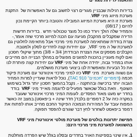
התאמה לדירות מגורים
בדירות רגילות שבבניין מגורים רצוי לחשוב גם על האפשרות של התקנת
מערכת מיזוג מיני
VRF
.
מערכת זו היא מערכת המיזוג המובילה והטובה ביותר הקיימת נכון
להיום ( 08/17)
והמחיר שלה הולך ויורד כמו כל מוצר טכנולוגי חדש . בדירות חדשות
הדירה שמקבלים מהקבלן מגיעה עם הכנה למיזוג מרכזי שזה אומר,-
צנרת בודדת שמתאימה למערכת מיני מרכזי אבל מתאימה לחלוטין גם
למערכת של ה מיני VRF, עם יחידות קצה לחדרים לסלון ולמטבח.
הקבלנים מספקים את הצנרת הבודדת( 3/4 + 3/8) מתוך שיקולי חסכון
ואם לקוח מעוניין בהכנות למזגנים מפוצלים במהלך הבנייה הם מחייבים
אותו במחיר גבוה, יחידה אחת של מיני
VRF
עם יחידות קצה פותרת לנו
את כל הבעיות ומאפשרת לנו ביצועי מערכת מושלמים.
אם נשווה מערכת מיני
VRF
כזו למיני מרכזי אינוורטר עם מערכת פיקוד
חכמה (
דמפרים "חכמים" TAC 910
), נוכל לראות שעדיין למרות המחיר
הגבוה יותר ברכישה ובהתקנה -. נקבל בהמשך חסכון יותר גדול בשימוש
השוטף . וזאת בגלל שכאשר מפעילים לדוגמה מאייד מיני
VRF
בודד
בחדר יש מעט מאוד הפסדים. לעומת המיני מרכזי אינוורטר שעובד
במקרה כזה על 2 דמפרים בלבד( חדר שינה + ביפאסט).במצב זה כאשר
המפוח עובד על המהירות הנמוכה הפיקוד החכם מחייב אותו לפתוח את
דמפר ביפאסט לשחרור לחץ דבר שגורם להפסד תפוקה.
חמישה יתרונות בולטים של מערכת מולטי אינוורטר/ מיני VRF
בהשוואה למערכת מיני מרכזי הינם:
1.
אין שינוי בספיקות האויר בחדרים ובסלון בגלל שיש הפרדה מוחלטת