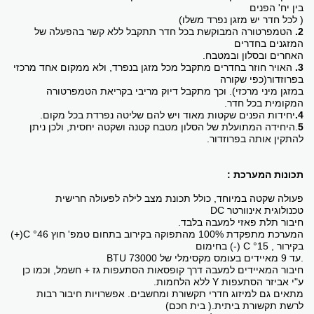
בין יח' הפנים
( לכל חדר יש מזגן נפרד משלו)
2.
הטמפרטורה המבוקשת בכל חדר תתקבל ללא קשר בהפעלה של
המזגנים בחדרים
האחרים ובסלון ובמטבח.
3.
האויר חוזר בחדרים מתקבל מכל מזגן בנפרד, ולא ממקום אחד מרכזי
בפרוזדור(כפי שקורה
במזגן מיני מרכזי). וכך מתקבל דיוק מריבי בקריאת הטמפרטורה
המקומית בכל חדר.
4.
יחידות הפנים שקטות מאוד ויש להם שליטה נפרדת בכל מקום.
5
.היחידה המתועלת של הסלון מטבח קטנה ושקטה יחסית, ולכן ניתן
להתקין אותה בפרוזדור.
תכונות המערכת :
פעולה שקטה במיוחד, כולל תכונת מצב לילה לפעולה חרישית
טכנולוגית אינוורטר DC
חיבור תלת פאזי למעבה בלבד.
המערכת מתפקדת 100% מהתפוקה בקירוב בתחום טמפ' חוץ C °46(+)
בקירור , C °15 (-) בחימום
.עד 9 מאיידים בעומס מקסימלי של 73000 BTU
חיבור המאיידים למעבה דרך קופסאות הסתעפות גז + חשמל, וכמו כן
ע"י אביזר הסתעפות Y ללא הלחמות.
מתאים גם למיזוג חדרי תקשורת ומחשבים. אפשרויות חיבור רבות
לרשת תקשורת ביתית.( בית חכם)