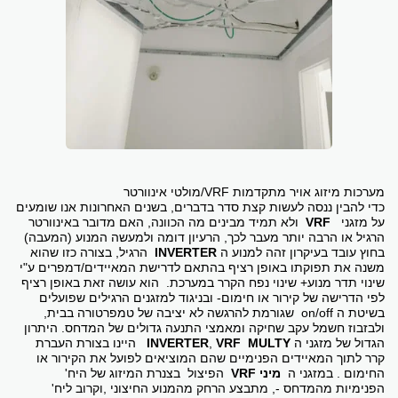
מערכות מיזוג אויר מתקדמות VRF/מולטי אינוורטר
כדי להבין ננסה לעשות קצת סדר בדברים, בשנים האחרונות אנו שומעים
על מזגני
VRF
ולא תמיד מבינים מה הכוונה, האם מדובר באינוורטר
הרגיל או הרבה יותר מעבר לכך, הרעיון דומה ולמעשה המנוע (המעבה)
בחוץ עובד בעיקרון זהה למנוע ה
INVERTER
הרגיל, בצורה כזו שהוא
משנה את תפוקתו באופן רציף בהתאם לדרישת המאיידים/דמפרים ע"י
שינוי תדר מנוע+ שינוי נפח הקרר במערכת. הוא עושה זאת באופן רציף
לפי הדרישה של קירור או חימום- ובניגוד למזגנים הרגילים שפועלים
בשיטת ה on/off שגורמת להרגשה לא יציבה של טמפרטורה בבית,
ולבזבוז חשמל עקב שחיקה ומאמצי התנעה גדולים של המדחס. היתרון
הגדול של מזגני ה
MULTY
VRF
,
INVERTER
היינו בצורת העברת
קרר לתוך המאיידים הפנימיים שהם המוציאים לפועל את הקירור או
החימום . במזגני ה
מיני VRF
הפיצול בצנרת המיזוג של היח'
הפנימיות מהמדחס -, מתבצע הרחק מהמנוע החיצוני ,וקרוב ליח'