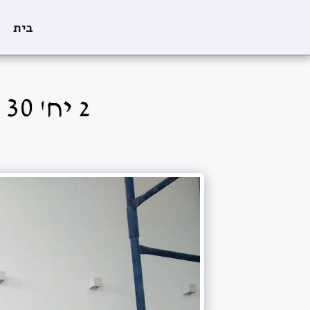
בית
2 יח' VRF BOX LOW 30 מעל הארונות במטבח