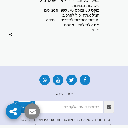
בעיקר של חברת תדיראן . יש להם 2
מערכות מצוינות
בוקס 50 ובוקס 70. לשני המנועים
הנ"ל אתה יכול להרכיב
יחידות נסתרות לחדרים + יחידה
מתועלת לסלון מטבח.
מוטי.
בית
עוד
הירשם
זכויות יוצרים © 2026 כל הזכויות שמורות -
אדר טק מערכות מיזוג אוויר
כל המזגנים המופיעים בחנות האתר נמכרים עם ההתקנה בלבד . ט . ל . ח